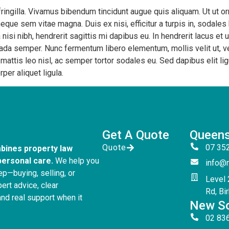
 fringilla. Vivamus bibendum tincidunt augue quis aliquam. Ut ut 
que sem vitae magna. Duis ex nisi, efficitur a turpis in, sodales 
nisi nibh, hendrerit sagittis mi dapibus eu. In hendrerit lacus et u
da semper. Nunc fermentum libero elementum, mollis velit ut, v
attis leo nisl, ac semper tortor sodales eu. Sed dapibus elit l
er aliquet ligula.
Get A Quote
Queens
Quote
07 35
bines property law
personal care.
We help you
info@
ep—buying, selling, or
Level 
ert advice, clear
Rd, Bi
nd real support when it
New So
02 83