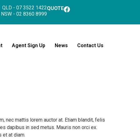
QLD - 07 3522 1422
QUOTE
NSW - 02 8360 8999
t
Agent Sign Up
News
Contact Us
 nec mattis lorem auctor at. Etiam blandit, felis
cies dapibus in sed metus. Mauris non orci ex.
 et at diam.