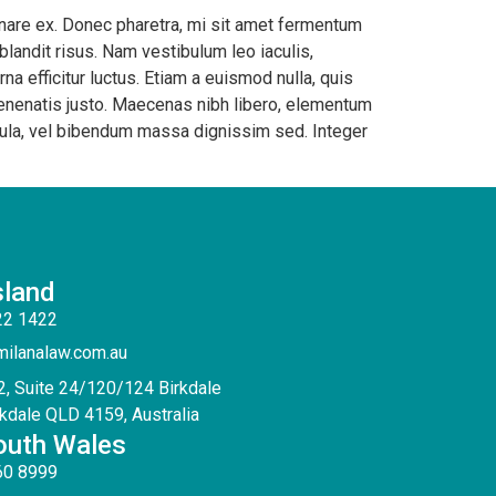
ornare ex. Donec pharetra, mi sit amet fermentum
blandit risus. Nam vestibulum leo iaculis,
rna efficitur luctus. Etiam a euismod nulla, quis
enenatis justo. Maecenas nibh libero, elementum
igula, vel bibendum massa dignissim sed. Integer
land
22 1422
milanalaw.com.au
2, Suite 24/120/124 Birkdale
rkdale QLD 4159, Australia
uth Wales
60 8999