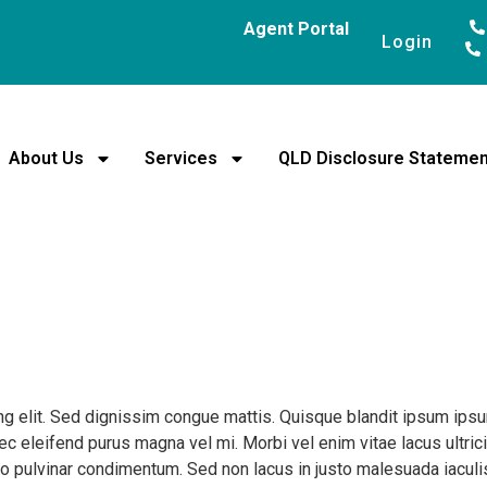
Agent Portal
Login
About Us
Services
QLD Disclosure Statemen
g elit. Sed dignissim congue mattis. Quisque blandit ipsum ipsum,
 nec eleifend purus magna vel mi. Morbi vel enim vitae lacus ultri
pulvinar condimentum. Sed non lacus in justo malesuada iaculis